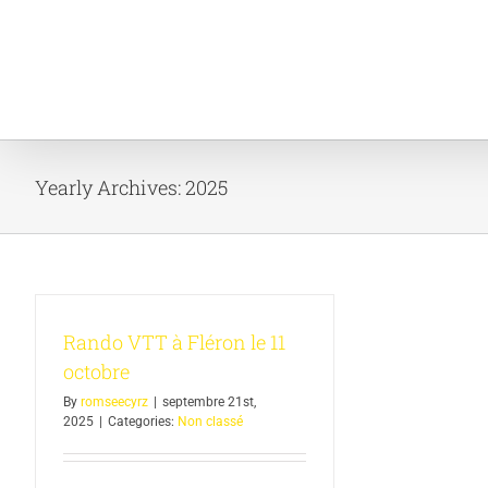
Skip
to
content
Yearly Archives:
2025
Rando VTT à Fléron le 11
octobre
By
romseecyrz
|
septembre 21st,
2025
|
Categories:
Non classé