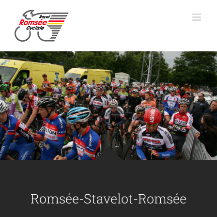
Skip
to
content
Romsée-Stavelot-Romsée