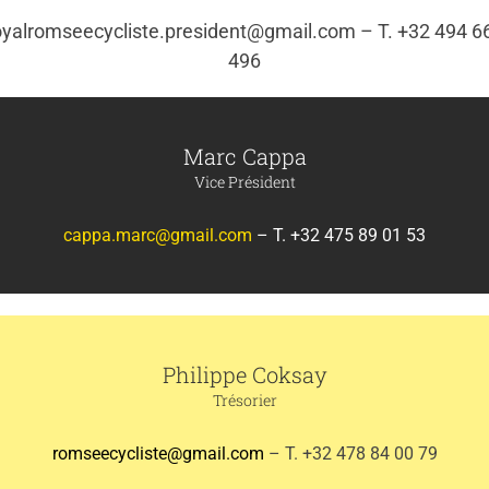
oyalromseecycliste.president@gmail.com – T. +32 494 6
496
Marc Cappa
Vice Président
cappa.marc@gmail.com
– T. +32 475 89 01 53
Philippe Coksay
Trésorier
romseecycliste@gmail.com
– T. +32 478 84 00 79