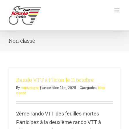
Skip
to
content
Non classé
Rando VTT à Fléron le 11 octobre
By
romseecyrz
|
septembre 21st, 2025
|
Categories:
Non
classé
2ème rando VTT des feuilles mortes
Participez à la deuxième rando VTT à