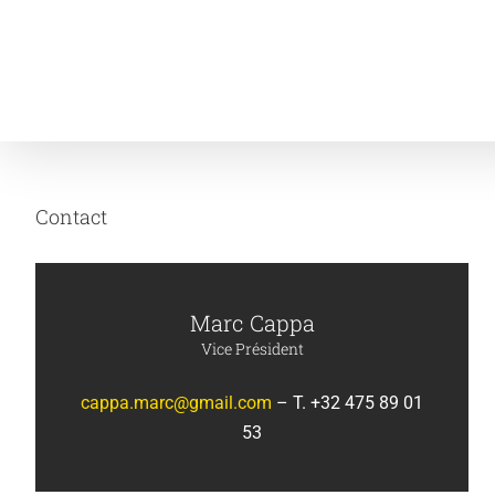
Skip
to
content
Contact
Marc Cappa
Vice Président
cappa.marc@gmail.com
– T. +32 475 89 01
53